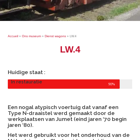
Accueil
»
Ons museum
»
Dienst wagons
»
LW.4
LW.4
Huidige staat :
In restauratie
90%
Een nogal atypisch voertuig dat vanaf een
Type N-draaistel werd gemaakt door de
werkplaatsen van Jumet (eind jaren ‘70 begin
jaren ‘80).
Het werd gebruikt voor het onderhoud van de